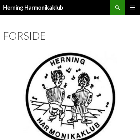
Søg
Herning Harmonikaklub
HOP
PRIMÆ
TIL
MENU
INDHOLD
FORSIDE